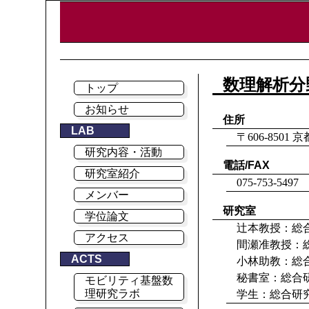
数理解析分
トップ
お知らせ
住所
LAB
〒606-85
研究内容・活動
電話/FAX
研究室紹介
075-753-5497
メンバー
研究室
学位論文
辻本教授：総合研
アクセス
間瀬准教授：総合
ACTS
小林助教：総合研
秘書室：総合研究
モビリティ基盤数
理研究ラボ
学生：総合研究10